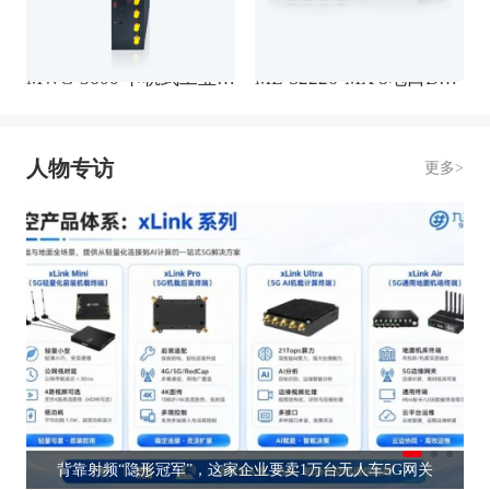
MWG-3600 卡轨式工业无线5G+WIFI6路由器
ME-S2226-MX 8电口DB9接口机架式网管型交换机
人物专访
更多>
点？
背靠射频“隐形冠军”，这家企业要卖1万台无人车5G网关