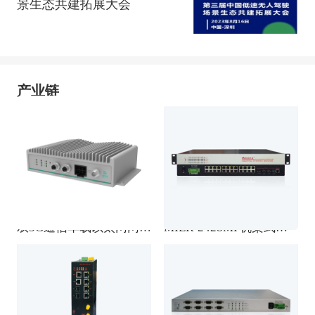
景生态共建拓展大会
产业链
双5G通信车载以太网网关 T1/TX接口 支持v2x协议
MIER-2428MP机架式千兆网管型POE工业以太网交换机