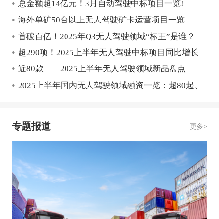
•
总金额超14亿元！3月自动驾驶中标项目一览!
•
海外单矿50台以上无人驾驶矿卡运营项目一览
•
首破百亿！2025年Q3无人驾驶领域“标王”是谁？
•
超290项！2025上半年无人驾驶中标项目同比增长
•
67%
近80款——2025上半年无人驾驶领域新品盘点
•
2025上半年国内无人驾驶领域融资一览：超80起、
135亿元
专题报道
更多>